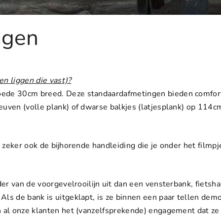
agen
n liggen die vast)?
ede 30cm breed. Deze standaardafmetingen bieden comfort
ven (volle plank) of dwarse balkjes (latjesplank) op 114cm
 zeker ook de bijhorende handleiding die je onder het filmpj
er van de voorgevelrooilijn uit dan een vensterbank, fietshaa
ls de bank is uitgeklapt, is ze binnen een paar tellen de
 al onze klanten het (vanzelfsprekende) engagement dat ze