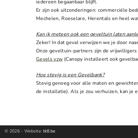
iedereen begaanbaar blijft.
Er zijn ook uitzonderingen: commerciële bed
Mechelen, Roeselare, Herentals en heel wat
Kan ik meteen ook een geveltuin laten aan
Zeker! In dat geval verwijzen we je door na
Onze geveltuin-partners zijn de vrijwilliger
Gevels vzw
(Canopy installeert ook gevelba
Hoe stevig is een Gevelbank?
Stevig genoeg voor alle maten en gewichten.
de installatie). Als je zou verhuizen, kan 
©
2026
- Website:
tk8.be